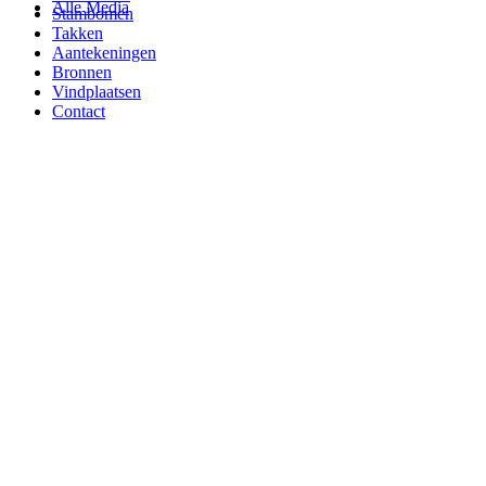
Alle Media
Stambomen
Takken
Aantekeningen
Bronnen
Vindplaatsen
Contact