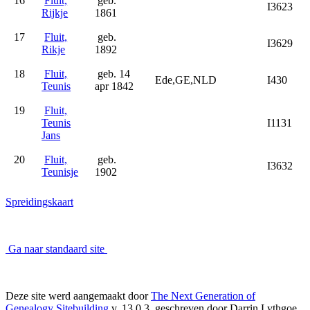
16
Fluit,
geb.
I3623
Rijkje
1861
17
Fluit,
geb.
I3629
Rikje
1892
18
Fluit,
geb. 14
Ede,GE,NLD
I430
Teunis
apr 1842
19
Fluit,
Teunis
I1131
Jans
20
Fluit,
geb.
I3632
Teunisje
1902
Spreidingskaart
Ga naar standaard site
Deze site werd aangemaakt door
The Next Generation of
Genealogy Sitebuilding
v. 13.0.3, geschreven door Darrin Lythgoe