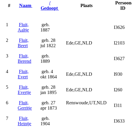
/
Persoon
#
Naam
Plaats
Gedoopt
ID
1
Fluit,
geb.
I3626
Aaltje
1887
2
Fluit,
geb. 28
Ede,GE,NLD
I2103
Beert
jul 1822
3
Fluit,
geb.
I3627
Berend
1889
4
Fluit,
geb. 4
Ede,GE,NLD
I930
Evert
okt 1864
5
Fluit,
geb. 28
Ede,GE,NLD
I260
Evertje
jan 1895
6
Fluit,
geb. 27
Renswoude,UT,NLD
I311
Gerritje
apr 1873
7
Fluit,
geb.
I3633
Heintje
1904