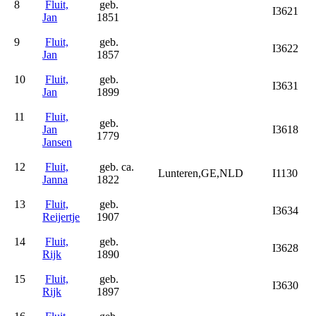
8
Fluit,
geb.
I3621
Jan
1851
9
Fluit,
geb.
I3622
Jan
1857
10
Fluit,
geb.
I3631
Jan
1899
11
Fluit,
geb.
Jan
I3618
1779
Jansen
12
Fluit,
geb. ca.
Lunteren,GE,NLD
I1130
Janna
1822
13
Fluit,
geb.
I3634
Reijertje
1907
14
Fluit,
geb.
I3628
Rijk
1890
15
Fluit,
geb.
I3630
Rijk
1897