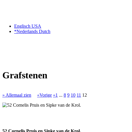
Englisch USA
*Nederlands Dutch
Grafstenen
» Allemaal zien
«Vorige
«1
...
8
9
10
11
12
52 Cornelis Pruis en Sipke van de Krol.