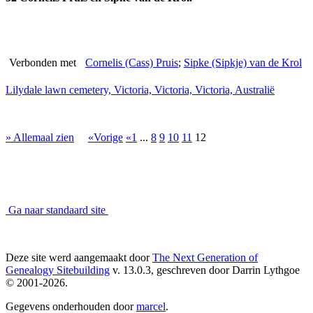
Verbonden met
Cornelis (Cass) Pruis
;
Sipke (Sipkje) van de Krol
Lilydale lawn cemetery, Victoria, Victoria, Victoria, Australië
» Allemaal zien
«Vorige
«1
...
8
9
10
11
12
Ga naar standaard site
Deze site werd aangemaakt door
The Next Generation of
Genealogy Sitebuilding
v. 13.0.3, geschreven door Darrin Lythgoe
© 2001-2026.
Gegevens onderhouden door
marcel
.