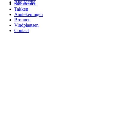
Alle Media
Stambomen
Takken
Aantekeningen
Bronnen
Vindplaatsen
Contact